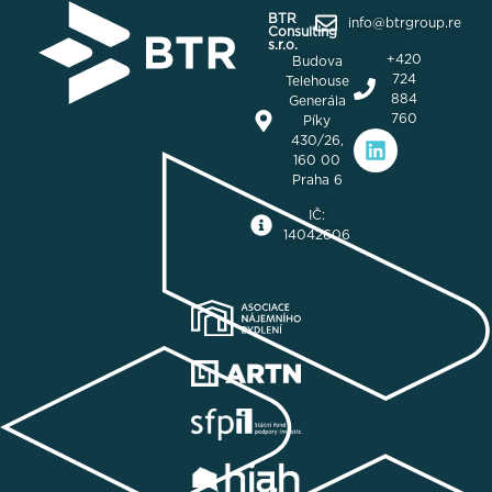
BTR
info@btrgroup.re
Consulting
s.r.o.
+420
Budova
724
Telehouse
884
Generála
760
Píky
430/26,
160 00
Praha 6
IČ:
14042606