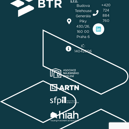
s.r.o.
+420
Budova
724
Telehouse
884
Generála
760
Píky
430/26,
160 00
Praha 6
IČ:
14042606