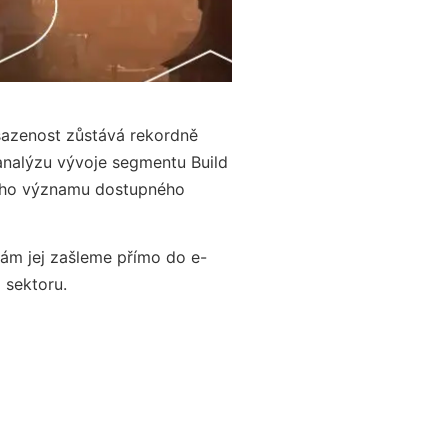
bsazenost zůstává rekordně
analýzu vývoje segmentu Build
oucího významu dostupného
ám jej zašleme přímo do e-
 sektoru.