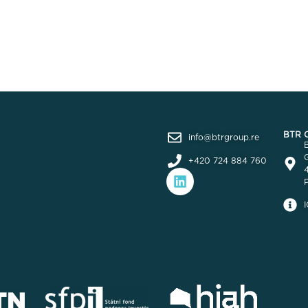
BTR Co
info@btrgroup.re
G
+420 724 884 760