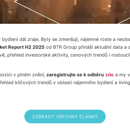
o bydlení dál zraje. Byty se zmenšují, nájemné roste a neo
rket Report H2 2025
od BTR Group přináší aktuální data a 
lavě, přehled investorské aktivity, cenových trendů i rost
pozici v plném znění,
zaregistrujte se k odběru
zde
a my v
řehled klíčových trendů v oblasti nájemního bydlení a living
ZOBRAZIT VŠECHNY ČLÁNKY