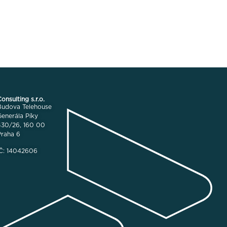
nsulting s.r.o.
Budova Telehouse
enerála Píky
430/26, 160 00
Praha 6
IČ: 14042606