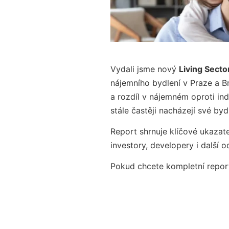
Vydali jsme nový
Living Sect
nájemního bydlení v Praze a Br
a rozdíl v nájemném oproti ind
stále častěji nacházejí své byd
Report shrnuje klíčové ukazat
investory, developery i další o
Pokud chcete kompletní report 