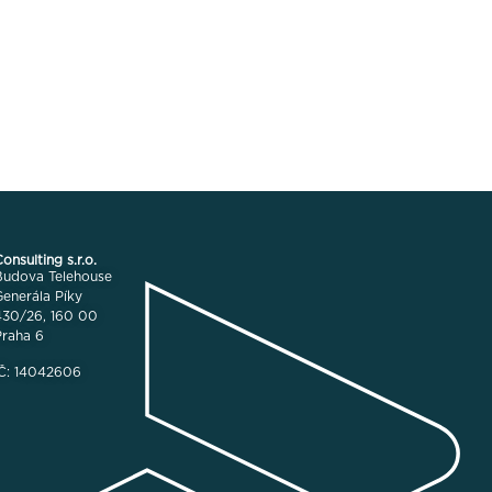
nsulting s.r.o.
Budova Telehouse
enerála Píky
430/26, 160 00
Praha 6
IČ: 14042606