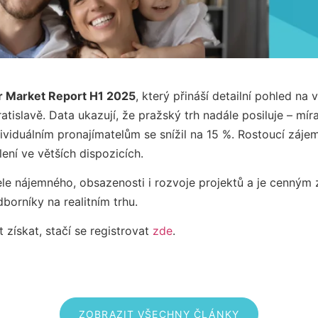
or Market Report H1 2025
, který přináší detailní pohled na 
atislavě. Data ukazují, že pražský trh nadále posiluje – mí
ividuálním pronajímatelům se snížil na 15 %. Rostoucí zájem
lení ve větších dispozicích.
ele nájemného, obsazenosti i rozvoje projektů a je cenným
dborníky na realitním trhu.
získat, stačí se registrovat
zde
.
ZOBRAZIT VŠECHNY ČLÁNKY