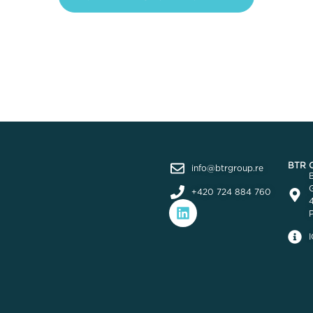
BTR Co
info@btrgroup.re
G
+420 724 884 760