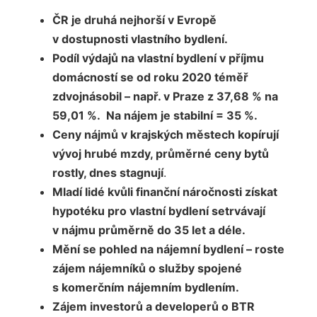
ČR je druhá nejhorší v Evropě
v dostupnosti vlastního bydlení.
Podíl výdajů na vlastní bydlení v příjmu
domácností se od roku 2020 téměř
zdvojnásobil – např. v Praze z 37,68 % na
59,01 %. Na nájem je stabilní = 35 %.
Ceny nájmů v krajských městech kopírují
vývoj hrubé mzdy, průměrné ceny bytů
rostly, dnes stagnují
.
Mladí lidé kvůli finanční náročnosti získat
hypotéku pro vlastní bydlení setrvávají
v nájmu průměrně do 35 let a déle.
Mění se pohled na nájemní bydlení – roste
zájem nájemníků o služby spojené
s komerčním nájemním bydlením.
Zájem investorů a developerů o BTR