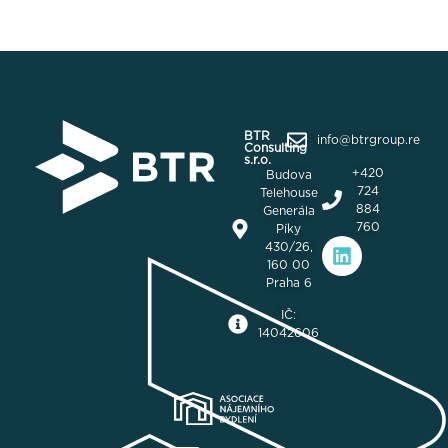
BTR
info@btrgroup.re
Consulting
s.r.o.
+420
Budova
724
Telehouse
884
Generála
760
Píky
430/26,
160 00
Praha 6
IČ:
14042606