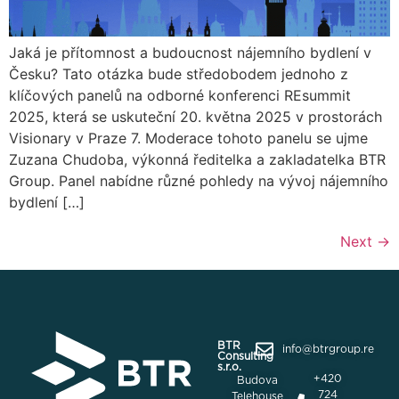
Jaká je přítomnost a budoucnost nájemního bydlení v
Česku? Tato otázka bude středobodem jednoho z
klíčových panelů na odborné konferenci REsummit
2025, která se uskuteční 20. května 2025 v prostorách
Visionary v Praze 7. Moderace tohoto panelu se ujme
Zuzana Chudoba, výkonná ředitelka a zakladatelka BTR
Group. Panel nabídne různé pohledy na vývoj nájemního
bydlení […]
Next
→
BTR
info@btrgroup.re
Consulting
s.r.o.
+420
Budova
724
Telehouse