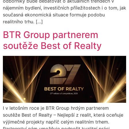
odborníky bude debatovat o aktuálních trendech v
nájemním bydlení, investičních příležitostech i o tom, jak
současná ekonomická situace formuje podobu
realitního trhu. […]
BTR Group partnerem
soutěže Best of Realty
I v letošním roce je BTR Group hrdým partnerem
soutěže Best of Realty – Nejlepší z realit, která oceňuje
výjimečné projekty napříč celým realitním trhem.
Partnerství nám umožňuje podpořit kvalitní práci