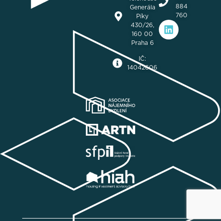
884
Generála
760
Píky
430/26,
160 00
Praha 6
IČ:
14042606