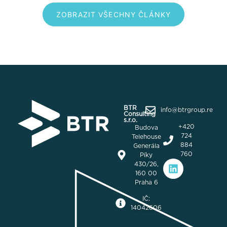
ZOBRAZIT VŠECHNY ČLÁNKY
BTR
info@btrgroup.re
Consulting
s.r.o.
+420
Budova
724
Telehouse
884
Generála
760
Píky
430/26,
160 00
Praha 6
IČ:
14042606