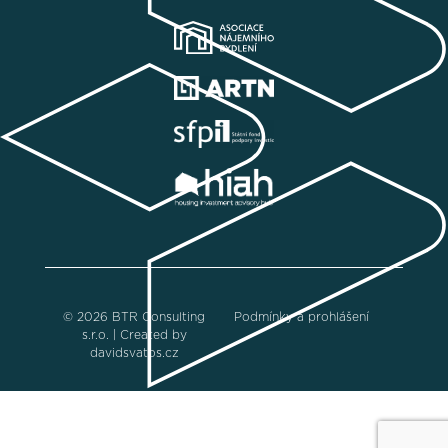
© 2026 BTR Consulting
Podmínky a prohlášení
s.r.o. | Created by
davidsvatos.cz