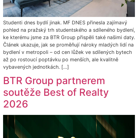
Studenti dnes bydlí jinak. MF DNES přinesla zajímavý
pohled na pražský trh studentského a sdíleného bydlení,
ke kterému jsme za BTR Group přispěli také našimi daty.
Článek ukazuje, jak se proměňují nároky mladých lidí na
bydlení v metropoli – od cen lůžek ve sdílených bytech
až po rostoucí poptávku po menších, ale kvalitně
vybavených jednotkách. […]
BTR Group partnerem
soutěže Best of Realty
2026