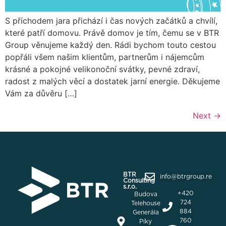
S příchodem jara přichází i čas nových začátků a chvílí,
které patří domovu. Právě domov je tím, čemu se v BTR
Group věnujeme každý den. Rádi bychom touto cestou
popřáli všem našim klientům, partnerům i nájemcům
krásné a pokojné velikonoční svátky, pevné zdraví,
radost z malých věcí a dostatek jarní energie. Děkujeme
Vám za důvěru […]
Next
→
BTR
info@btrgroup.re
Consulting
s.r.o.
+420
Budova
724
Telehouse
884
Generála
760
Píky