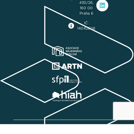
430/26,
160 00
Praha 6
IČ:
14042606